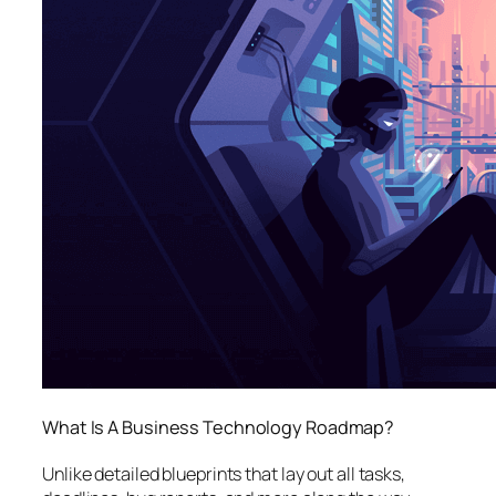
What Is A Business Technology Roadmap?
Unlike detailed blueprints that lay out all tasks,