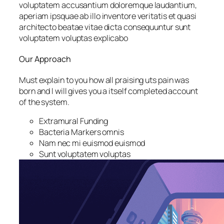
voluptatem accusantium doloremque laudantium,
aperiam ipsquae ab illo inventore veritatis et quasi
architecto beatae vitae dicta consequuntur sunt
voluptatem voluptas explicabo
Our Approach
Must explain to you how all praising uts pain was
born and I will gives you a itself completed account
of the system.
Extramural Funding
Bacteria Markers omnis
Nam nec mi euismod euismod
Sunt voluptatem voluptas