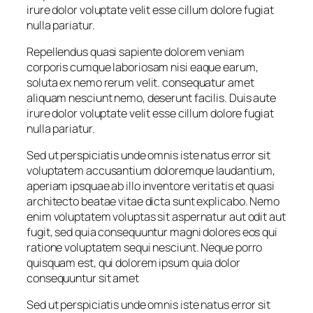
irure dolor voluptate velit esse cillum dolore fugiat
nulla pariatur.
Repellendus quasi sapiente dolorem veniam
corporis cumque laboriosam nisi eaque earum,
soluta ex nemo rerum velit. consequatur amet
aliquam nesciunt nemo, deserunt facilis. Duis aute
irure dolor voluptate velit esse cillum dolore fugiat
nulla pariatur.
Sed ut perspiciatis unde omnis iste natus error sit
voluptatem accusantium doloremque laudantium,
aperiam ipsquae ab illo inventore veritatis et quasi
architecto beatae vitae dicta sunt explicabo. Nemo
enim voluptatem voluptas sit aspernatur aut odit aut
fugit, sed quia consequuntur magni dolores eos qui
ratione voluptatem sequi nesciunt. Neque porro
quisquam est, qui dolorem ipsum quia dolor
consequuntur sit amet
Sed ut perspiciatis unde omnis iste natus error sit